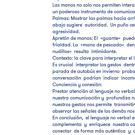
Las manos no solo nos permiten intera
un poderoso instrumento de comunica
Palmas: Mostrar las palmas hacia arr
abajo sugiere autoridad. Un puño ce
agresividad.
Apretón de manos: El «guante» puede
frialdad. La «mano de pescado» denot
nudillos» resulta intimidante.
Contexto: la clave para interpretar el
Es crucial interpretar los gestos dent
parada de autobús en invierno probab
conversación podrían indicar incom
Conciencia y conexión:
Prestar atención al lenguaje no verba
nuestra comunicación y profundiza nu
nuestros gestos nos permite transmiti
observar las señales de los demás no
En conclusión, el lenguaje no verbal
complementa y enriquece nuestra co
conectar de forma más auténtica y co