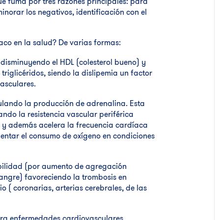
e fuma por tres razones principales: para
minorar los negativos, identificación con el
co en la salud? De varias formas:
e, disminuyendo el HDL (colesterol bueno) y
riglicéridos, siendo la dislipemia un factor
asculares.
mulando la producción de adrenalina. Esta
ndo la resistencia vascular periférica
), y además acelera la frecuencia cardíaca
entar el consumo de oxígeno en condiciones
bilidad (por aumento de agregación
sangre) favoreciendo la trombosis en
o ( coronarias, arterias cerebrales, de las
para enfermedades cardiovasculares