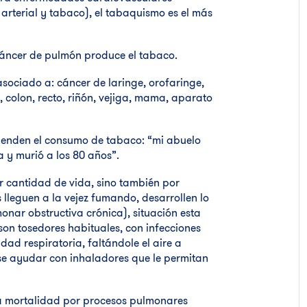
n arterial y tabaco), el tabaquismo es el más
cáncer de pulmón produce el tabaco.
sociado a: cáncer de laringe, orofaringe,
colon, recto, riñón, vejiga, mama, aparato
fienden el consumo de tabaco: “mi abuelo
 y murió a los 80 años”.
r cantidad de vida, sino también por
lleguen a la vejez fumando, desarrollen lo
ar obstructiva crónica), situación esta
son tosedores habituales, con infecciones
dad respiratoria, faltándole el aire a
se ayudar con inhaladores que le permitan
la mortalidad por procesos pulmonares