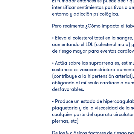
El fumador entonces se puede decir qu
intensificar sentimientos positivos o a
entorno y adicción psicológica.
Pero realmente ¿Cómo impacta el taba
• Eleva el colesterol total en la sangr
aumentando el LDL (colesterol malo) y t
de riesgo mayor para eventos cardiov
• Actúa sobre las suprarrenales, esti
sustancia es vasoconstrictora aumenta
(contribuye a la hipertensión arterial
obligando al músculo cardiaco a aum
desfavorables.
• Produce un estado de hipercoagula
plaquetaria y de la viscosidad de la 
cualquier parte del aparato circulatori
piernas, etc)
De los 4 clásicos factores de riesgo 