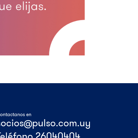
ontactanos en
Teléfono 26040404